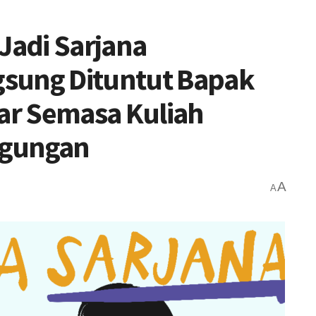
Jadi Sarjana
sung Dituntut Bapak
sar Semasa Kuliah
ngungan
A
A