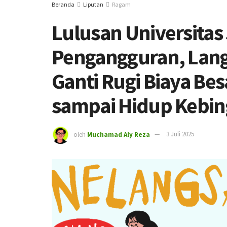
Beranda
Liputan
Ragam
Lulusan Universitas 
Pengangguran, Lang
Ganti Rugi Biaya Be
sampai Hidup Kebi
oleh
Muchamad Aly Reza
3 Juli 2025