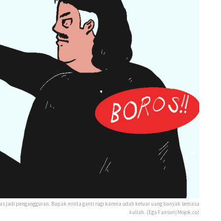
 alias jadi pengangguran. Bapak minta ganti rugi karena udah keluar uang banyak semasa
kuliah. (Ega Fansuri/Mojok.co)