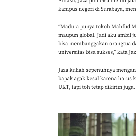
Alhasil, Jaza pun bisa meniti ja
kampus negeri di Surabaya, meng
“Madura punya tokoh Mahfud MD.
maupun global. Jadi aku ambil jur
bisa membanggakan orangtua dari
universitas bisa sukses,” kata Jaz
Jaza kuliah sepenuhnya mengand
bapak agak kesal karena harus 
UKT, tapi toh tetap dikirim juga.