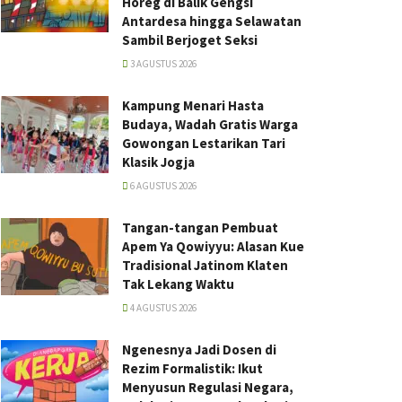
Horeg di Balik Gengsi
Antardesa hingga Selawatan
Sambil Berjoget Seksi
3 AGUSTUS 2026
Kampung Menari Hasta
Budaya, Wadah Gratis Warga
Gowongan Lestarikan Tari
Klasik Jogja
6 AGUSTUS 2026
Tangan-tangan Pembuat
Apem Ya Qowiyyu: Alasan Kue
Tradisional Jatinom Klaten
Tak Lekang Waktu
4 AGUSTUS 2026
Ngenesnya Jadi Dosen di
Rezim Formalistik: Ikut
Menyusun Regulasi Negara,