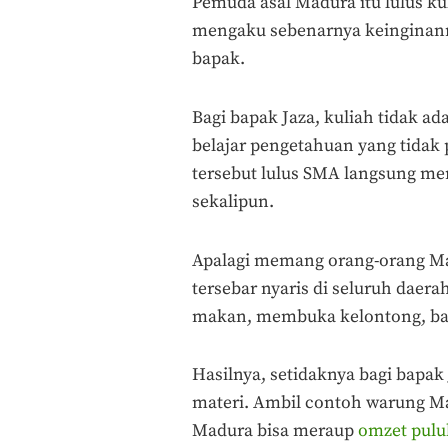
Pemuda asal Madura itu lulus ku
mengaku sebenarnya keinginanny
bapak.
Bagi bapak Jaza, kuliah tidak 
belajar pengetahuan yang tidak
tersebut lulus SMA langsung mer
sekalipun.
Apalagi memang orang-orang Ma
tersebar nyaris di seluruh daera
makan, membuka kelontong, bah
Hasilnya, setidaknya bagi bapak
materi. Ambil contoh warung M
Madura bisa meraup
omzet pulu