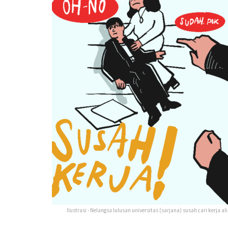
Ilustrasi - Nelangsa lulusan universitas (sarjana) susah cari kerja