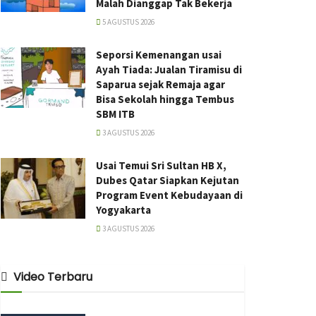
Malah Dianggap Tak Bekerja
5 AGUSTUS 2026
Seporsi Kemenangan usai
Ayah Tiada: Jualan Tiramisu di
Saparua sejak Remaja agar
Bisa Sekolah hingga Tembus
SBM ITB
3 AGUSTUS 2026
Usai Temui Sri Sultan HB X,
Dubes Qatar Siapkan Kejutan
Program Event Kebudayaan di
Yogyakarta
3 AGUSTUS 2026
Video Terbaru