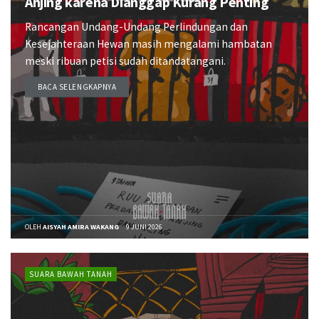
Anjing karena Dianggap Kurang Penting
Rancangan Undang-Undang Perlindungan dan
Kesejahteraan Hewan masih mengalami hambatan
meski ribuan petisi sudah ditandatangani.
BACA SELENGKAPNYA
DETAILS
OLEH
AISYAH AMIRA WAKANG
9 JUNI 2026
SUARA BAWAH TANAH