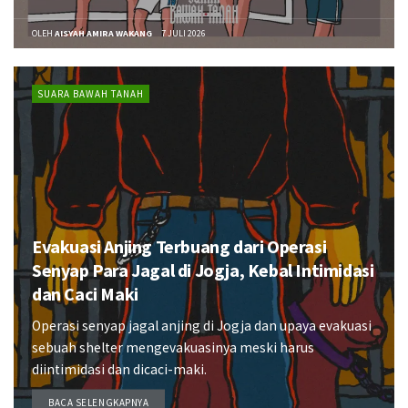
OLEH
AISYAH AMIRA WAKANG
7 JULI 2026
SUARA BAWAH TANAH
Evakuasi Anjing Terbuang dari Operasi
Senyap Para Jagal di Jogja, Kebal Intimidasi
dan Caci Maki
Operasi senyap jagal anjing di Jogja dan upaya evakuasi
sebuah shelter mengevakuasinya meski harus
diintimidasi dan dicaci-maki.
BACA SELENGKAPNYA
DETAILS