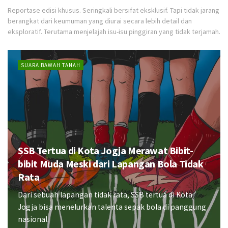
Reportase edisi khusus. Seringkali bersifat eksklusif. Tapi tidak jarang
berangkat dari keumuman yang diurai secara lebih detail dan
eksploratif. Terutama menjelajah isu-isu pinggiran yang tidak terjamah.
SUARA BAWAH TANAH
SSB Tertua di Kota Jogja Merawat Bibit-
bibit Muda Meski dari Lapangan Bola Tidak
Rata
Dari sebuah lapangan tidak rata, SSB tertua di Kota
Jogja bisa menelurkan talenta sepak bola di panggung
nasional.