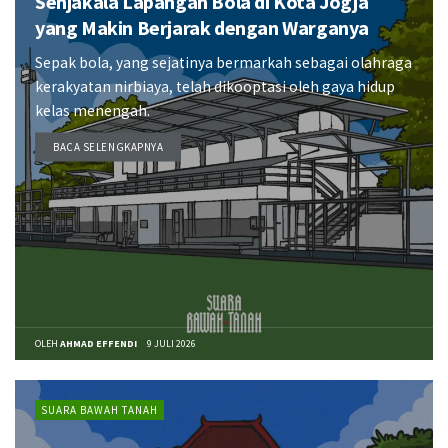
Senjakala Lapangan Bola di Kota Jogja
yang Makin Berjarak dengan Warganya
Sepak bola, yang sejatinya bermarkah sebagai olahraga
kerakyatan nirbiaya, telah dikooptasi oleh gaya hidup
kelas menengah.
BACA SELENGKAPNYA
DETAILS
OLEH
AHMAD EFFENDI
9 JULI 2026
SUARA BAWAH TANAH