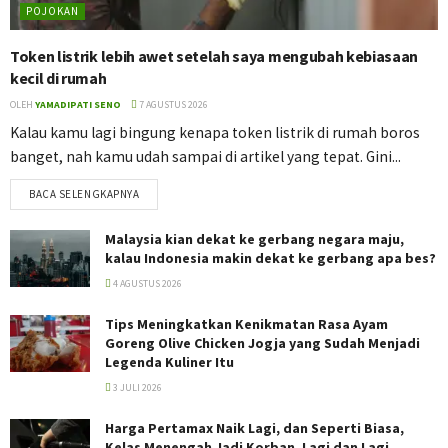
POJOKAN
Token listrik lebih awet setelah saya mengubah kebiasaan
kecil di rumah
OLEH
YAMADIPATI SENO
7 AGUSTUS 2026
Kalau kamu lagi bingung kenapa token listrik di rumah boros
banget, nah kamu udah sampai di artikel yang tepat. Gini...
BACA SELENGKAPNYA
Malaysia kian dekat ke gerbang negara maju,
kalau Indonesia makin dekat ke gerbang apa bes?
4 AGUSTUS 2026
Tips Meningkatkan Kenikmatan Rasa Ayam
Goreng Olive Chicken Jogja yang Sudah Menjadi
Legenda Kuliner Itu
3 JULI 2026
Harga Pertamax Naik Lagi, dan Seperti Biasa,
Kelas Menengah Jadi Korban, Lagi dan Lagi