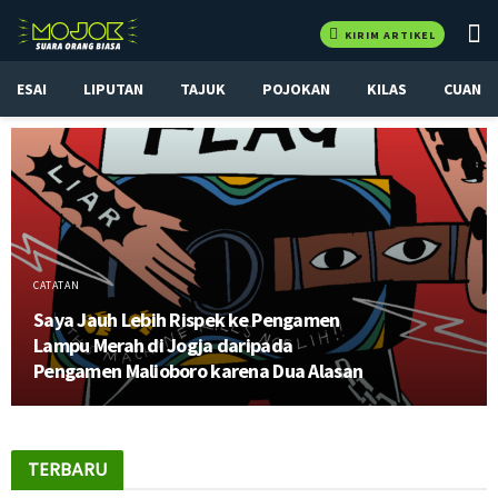
KIRIM ARTIKEL
ESAI
LIPUTAN
TAJUK
POJOKAN
KILAS
CUAN
CATATAN
Saya Jauh Lebih Rispek ke Pengamen
Lampu Merah di Jogja daripada
Pengamen Malioboro karena Dua Alasan
TERBARU