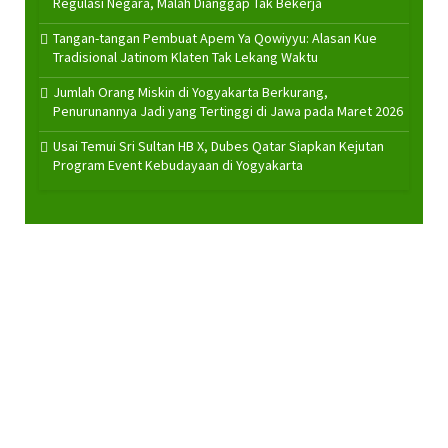
Regulasi Negara, Malah Dianggap Tak Bekerja
Tangan-tangan Pembuat Apem Ya Qowiyyu: Alasan Kue
Tradisional Jatinom Klaten Tak Lekang Waktu
Jumlah Orang Miskin di Yogyakarta Berkurang,
Penurunannya Jadi yang Tertinggi di Jawa pada Maret 2026
Usai Temui Sri Sultan HB X, Dubes Qatar Siapkan Kejutan
Program Event Kebudayaan di Yogyakarta