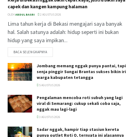
capek dan kangen kampung halaman
OLEH
ABDUL BASRI
2 AGUSTUS 2026
Lima tahun kerja di Bekasi mengajari saya banyak
hal. Salah satunya adalah: hidup seperti ini bukan
hidup yang saya impikan...
BACA SELENGKAPNYA
Jombang memang nggak punya pantai, tapi
senja pinggir Sungai Brantas sukses bikin iri
warga kabupaten tetangga
5 AGUSTUS 2026
Pengalaman mencoba roti subuh yang lagi
viral di Semarang: cukup sekali coba saja,
nggak mau lagi-lagi
3 AGUSTUS 2026
Sadar nggak, hampir tiap stasiun kereta
punya outlet Roti O, ternyata ini alasannya