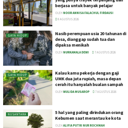
berjasa untuk banyak pelajar
OLEH
NOOR ANNISA FALACHUL FIRDAUSI
8 AGUSTUS 2026
Nasib perempuan usia 20 tahunan di
GAYA HIDUP
desa, dianggap sudah tua dan
dipaksa menikah
OLEH
NURKAMALA DEWI
7 AGUSTUS 2026
Kalau kamu pekerja dengan gaji
GAYA HIDUP
UMK dua juta rupiah, masa depan
cerah itu hanyalah bualan sampah
OLEH
WULIDA MUSAROP
7 AGUSTUS 2026
5 hal yang paling dirindukan orang
NUSANTARA
Kebumen saat merantau ke kota
OLEH
ALIFIA PUTRI NUR ROCHMAH