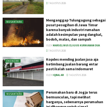
7 AGUSTUS 2026
Menganggap Tulungagung sebagai
NUSANTARA
pusat pesugihan di Jawa Timur
karena banyak industri rumahan
adalah kesimpulan yang dangkal,
bodoh, malas, dan sampah
OLEH
MARSELINUS ELIGIUS KURNIAWAN DUA
7 AGUSTUS 2026
Kopdes mending jualan jasa aja
EKONOMI
ketimbang jualan barang entar
pasti kalah sama Indomaret
OLEH
IQBAL AR
7 AGUSTUS 2026
Perumahan baru di Jogja terus
NUSANTARA
bermunculan, tapi melihat
harganya, sebenarnya perumahan
ini dibangun untuk siapa?