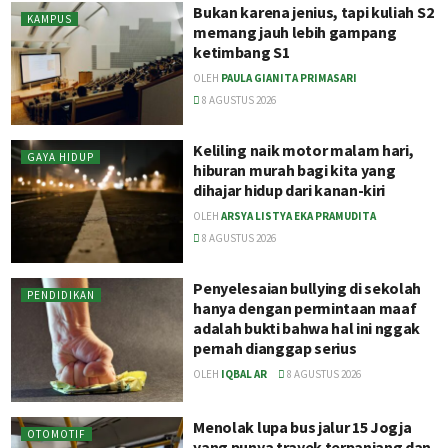
Bukan karena jenius, tapi kuliah S2
KAMPUS
memang jauh lebih gampang
ketimbang S1
OLEH
PAULA GIANITA PRIMASARI
8 AGUSTUS 2026
Keliling naik motor malam hari,
GAYA HIDUP
hiburan murah bagi kita yang
dihajar hidup dari kanan-kiri
OLEH
ARSYA LISTYA EKA PRAMUDITA
8 AGUSTUS 2026
Penyelesaian bullying di sekolah
PENDIDIKAN
hanya dengan permintaan maaf
adalah bukti bahwa hal ini nggak
pernah dianggap serius
OLEH
IQBAL AR
8 AGUSTUS 2026
Menolak lupa bus jalur 15 Jogja
OTOMOTIF
yang punya trayek terpanjang dan