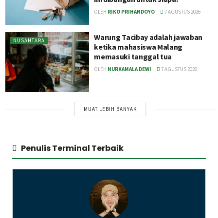
OLEH
RIKO PRIHANDOYO
7 AGUSTUS 2026
Warung Tacibay adalah jawaban
NUSANTARA
ketika mahasiswa Malang
memasuki tanggal tua
OLEH
NURKAMALA DEWI
7 AGUSTUS 2026
MUAT LEBIH BANYAK
Penulis Terminal Terbaik