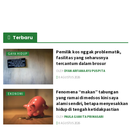
Terbaru
Pemilik kos nggak problematik,
GAYA HIDUP
fasilitas yang seharusnya
tercantum dalam brosur
OLEH
DYAN ARFIANA AYU PUSPITA
8 AGUSTUS 2026
Fenomena “makan” tabungan
EKONOMI
yang ramai di medsos kini saya
alami sendiri, betapa menyesakkan
hidup di tengah ketidakpastian
OLEH
PAULA GIANITA PRIMASARI
8 AGUSTUS 2026