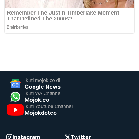
Ikuti mojok.co di
Google News
Ikuti WA Channel
Mojok.co
Ikuti Youtube Channel
Mojokdotco
Instagram
Twitter