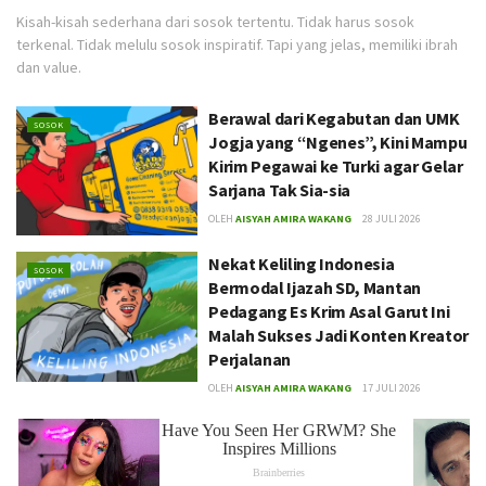
Kisah-kisah sederhana dari sosok tertentu. Tidak harus sosok
terkenal. Tidak melulu sosok inspiratif. Tapi yang jelas, memiliki ibrah
dan value.
Berawal dari Kegabutan dan UMK
SOSOK
Jogja yang “Ngenes”, Kini Mampu
Kirim Pegawai ke Turki agar Gelar
Sarjana Tak Sia-sia
OLEH
AISYAH AMIRA WAKANG
28 JULI 2026
Nekat Keliling Indonesia
SOSOK
Bermodal Ijazah SD, Mantan
Pedagang Es Krim Asal Garut Ini
Malah Sukses Jadi Konten Kreator
Perjalanan
OLEH
AISYAH AMIRA WAKANG
17 JULI 2026