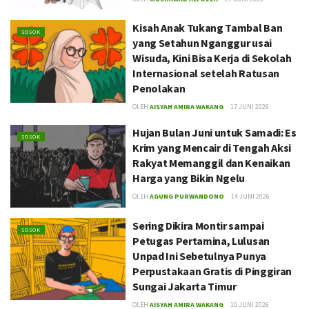
Kisah Anak Tukang Tambal Ban
SOSOK
yang Setahun Nganggur usai
Wisuda, Kini Bisa Kerja di Sekolah
Internasional setelah Ratusan
Penolakan
OLEH
AISYAH AMIRA WAKANG
17 JUNI 2026
Hujan Bulan Juni untuk Samadi: Es
SOSOK
Krim yang Mencair di Tengah Aksi
Rakyat Memanggil dan Kenaikan
Harga yang Bikin Ngelu
OLEH
AGUNG PURWANDONO
14 JUNI 2026
Sering Dikira Montir sampai
SOSOK
Petugas Pertamina, Lulusan
Unpad Ini Sebetulnya Punya
Perpustakaan Gratis di Pinggiran
Sungai Jakarta Timur
OLEH
AISYAH AMIRA WAKANG
10 JUNI 2026