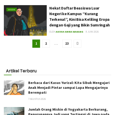
Nekat Daftar Beasiswa Luar
SOSOK
Negeri ke Kampus “Kurang
Terkenal”, Kini Bisa Keliling Eropa
dengan Gaji yang Bikin Sumringah
OLEH
AISYAH AMIRA WAKANG
8 JUNI 2026
1
2
…
23
Artikel Terbaru
Berkaca dari Kasus Yurizal: Kita Sibuk Mengajari
Anak Menjadi Pintar sampai Lupa Mengajarinya
Berempati
7 AGUSTUS 2026
Jumlah Orang Miskin di Yogyakarta Berkurang,
Penurunannya Jadi yang Tertinggi di Jawa pada