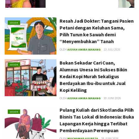
Resah Jadi Dokter: Tangani Pasien
SOSOK
Petani dengan Keluhan Sama,
Pilih Turun ke Sawah demi
“Menyembuhkan” Tanah
OLEH
AISYAH AMIRA WAKANG
13 JULI 2026
Bukan Sekadar Cari Cuan,
SOSOK
Alumnus Unesa Ini Sukses Bikin
Kedai Kopi Murah Sekaligus
Berdayakan Ibu-ibu untuk Jual
Kopi Keliling
OLEH
AISYAH AMIRA WAKANG
30 JUNI 2026
Pulang Kuliah dari Skotlandia Pilih
SOSOK
Bisnis Tas Lokal di Indonesia: Buka
Lapangan Kerja hingga Terlibat
Pemberdayaan Perempuan
OLEH
MUCHAMAD ALY REZA
29 JUNI 2026