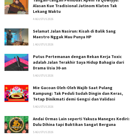
Tangan-tangan Pembuat Apem Ya Qowiyyu:
Alasan Kue Tradisional Jatinom Klaten Tak
Lekang Waktu
4 AGUSTUS 2026
Selamat Jalan Nasirun: Kisah di Balik Sang
Maestro Nggak Mau Punya HP
1 AGUSTUS 2026
Putus Pertemanan dengan Rekan Kerja Toxic
adalah Jalan Terakhir Saya Hidup Bahagia dari
Drama Usia 30-an
5 AGUSTUS 2026
Mie Gacoan Oleh-Oleh Wajib Saat Pulang
Kampung: Tak Peduli Sudah Dingin dan Keras,
Tetap Dinikmati demi Gengsi dan Validasi
5 AGUSTUS 2026
Andai Ormas Lain seperti Yakuza Maneges Kediri:
Dulu Dihina tapi Buktikan Sangat Berguna
5 AGUSTUS 2026