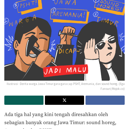
Ilustrasi - Derita warga Jawa Timur gara-gara cap PSHT, Aremania, dan sound horeg. (Ega
Fansuri/Mojok.co)
Ada tiga hal yang kini tengah diresahkan oleh
sebagian banyak orang Jawa Timur: sound horeg,