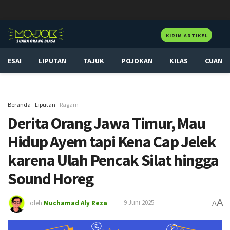
KIRIM ARTIKEL
ESAI
LIPUTAN
TAJUK
POJOKAN
KILAS
CUAN
Beranda
Liputan
Ragam
Derita Orang Jawa Timur, Mau
Hidup Ayem tapi Kena Cap Jelek
karena Ulah Pencak Silat hingga
Sound Horeg
A
oleh
Muchamad Aly Reza
9 Juni 2025
A