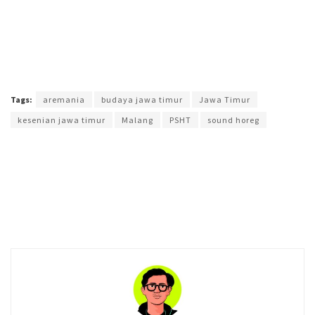
Terakhir diperbarui pada 9 Juni 2025 oleh
Muchamad Aly Reza
Tags:
aremania
budaya jawa timur
Jawa Timur
kesenian jawa timur
Malang
PSHT
sound horeg