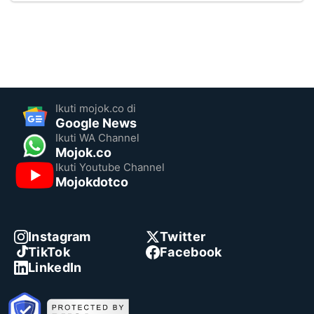
Ikuti mojok.co di
Google News
Ikuti WA Channel
Mojok.co
Ikuti Youtube Channel
Mojokdotco
Instagram
Twitter
TikTok
Facebook
LinkedIn