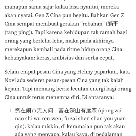
manapun sama saja: kalau bisa nyantai, mereka
akan nyatai. Gen Z Cina pun begitu. Bahkan Gen Z
Cina sempat membuat gerakan “rebahan” (躺平
(tang ping)). Tapi karena kehidupan tak ramah bagi
orang yang berleha-leha, maka pada akhirnya
merekapun kembali pada ritme hidup orang Cina
kebanyakan: keras, ambisius dan serba cepat.
Selain empat pesan Cina yang Helmy paparkan, kata
Novi ada sederet pesan-pesan Cina yang tak kalah
kejam. Tapi memang berisi lecutan energi bagi orang
Cina untuk terus menempa diri. Di antaranya:
穷在闹市无人问，富在深山有远亲 (qiong zai
nao shi wu ren wen, fu zai shen shan you yuan
qin): kalau miskin, di keramaian pun tak akan
ada yang menyapa; kalau kaya, di pedalaman