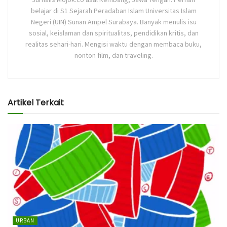
belajar di S1 Sejarah Peradaban Islam Universitas Islam
Negeri (UIN) Sunan Ampel Surabaya. Banyak menulis isu
sosial, keislaman dan spiritualitas, pendidikan kritis, dan
realitas sehari-hari. Mengisi waktu dengan membaca buku,
nonton film, dan traveling.
Artikel Terkait
URBAN