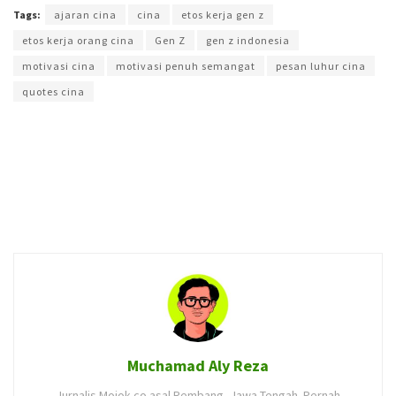
Tags:
ajaran cina
cina
etos kerja gen z
etos kerja orang cina
Gen Z
gen z indonesia
motivasi cina
motivasi penuh semangat
pesan luhur cina
quotes cina
Muchamad Aly Reza
Jurnalis Mojok.co asal Rembang, Jawa Tengah. Pernah