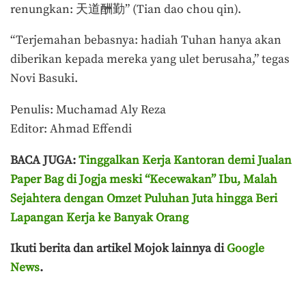
renungkan: 天道酬勤” (Tian dao chou qin).
“Terjemahan bebasnya: hadiah Tuhan hanya akan
diberikan kepada mereka yang ulet berusaha,” tegas
Novi Basuki.
Penulis: Muchamad Aly Reza
Editor: Ahmad Effendi
BACA JUGA:
Tinggalkan Kerja Kantoran demi Jualan
Paper Bag di Jogja meski “Kecewakan” Ibu, Malah
Sejahtera dengan Omzet Puluhan Juta hingga Beri
Lapangan Kerja ke Banyak Orang
Ikuti berita dan artikel Mojok lainnya di
Google
News
.
Terakhir diperbarui pada 23 Mei 2024 oleh
Muchamad Aly Reza