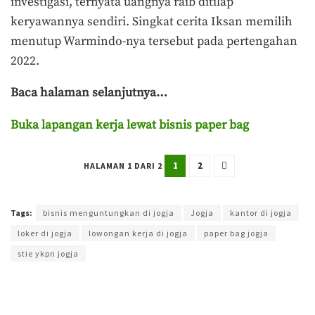
investigasi, ternyata uangnya raib ditilap
keryawannya sendiri. Singkat cerita Iksan memilih
menutup Warmindo-nya tersebut pada pertengahan
2022.
Baca halaman selanjutnya…
Buka lapangan kerja lewat bisnis paper bag
1
2
HALAMAN 1 DARI 2
Terakhir diperbarui pada 21 Mei 2024 oleh
Muchamad Aly Reza
Tags:
bisnis menguntungkan di jogja
Jogja
kantor di jogja
loker di jogja
lowongan kerja di jogja
paper bag jogja
stie ykpn jogja