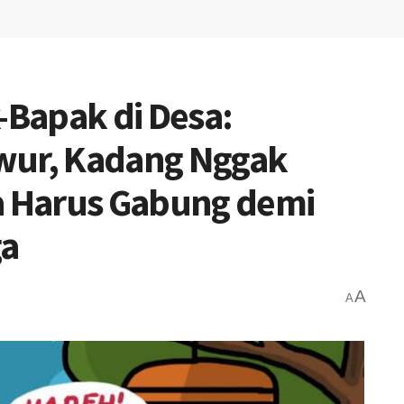
Bapak di Desa:
wur, Kadang Nggak
ya Harus Gabung demi
ga
A
A