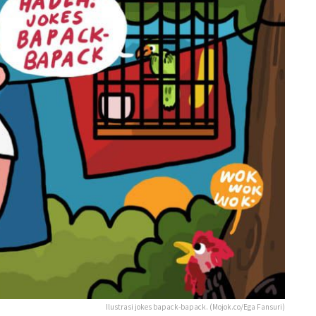
Ilustrasi jokes bapack-bapack. (Mojok.co/Ega Fansuri)