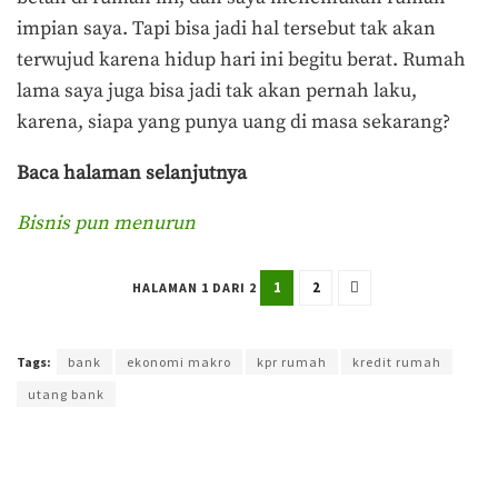
impian saya. Tapi bisa jadi hal tersebut tak akan
terwujud karena hidup hari ini begitu berat. Rumah
lama saya juga bisa jadi tak akan pernah laku,
karena, siapa yang punya uang di masa sekarang?
Baca halaman selanjutnya
Bisnis pun menurun
1
2
HALAMAN 1 DARI 2
Terakhir diperbarui pada 23 Mei 2026 oleh
Rizky Prasetya
Tags:
bank
ekonomi makro
kpr rumah
kredit rumah
utang bank