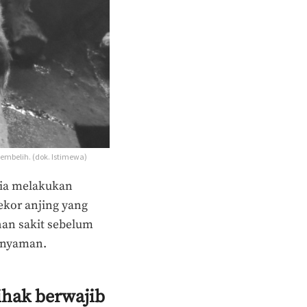
sembelih. (dok. Istimewa)
 ia melakukan
ekor anjing yang
an sakit sebelum
 nyaman.
pihak berwajib