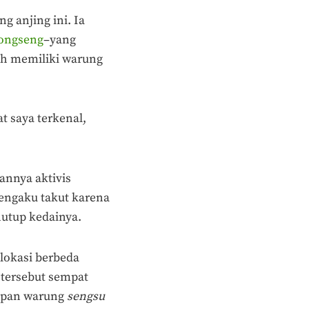
 anjing ini. Ia
ongseng
–yang
nah memiliki warung
t saya terkenal,
annya aktivis
engaku takut karena
nutup kedainya.
lokasi berbeda
 tersebut sempat
tupan warung
sengsu