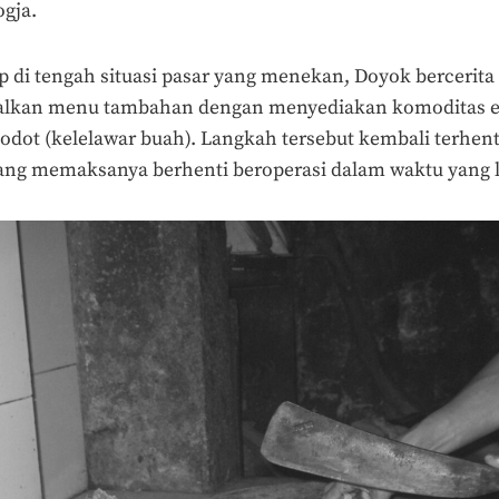
ogja.
 di tengah situasi pasar yang menekan, Doyok bercerit
lkan menu tambahan dengan menyediakan komoditas eks
odot (kelelawar buah). Langkah tersebut kembali terhen
ang memaksanya berhenti beroperasi dalam waktu yang