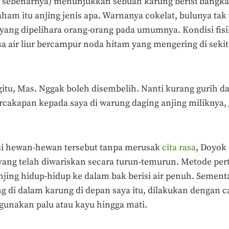
sebenarnya) menunjukkan sebuah karung berisi bangkai
ham itu anjing jenis apa. Warnanya cokelat, bulunya tak t
 yang dipelihara orang-orang pada umumnya. Kondisi fis
sa air liur bercampur noda hitam yang mengering di seki
tu, Mas. Nggak boleh disembelih. Nanti kurang gurih da
akapan kepada saya di warung daging anjing miliknya, 
i hewan-hewan tersebut tanpa merusak
cita rasa
, Doyok
yang telah diwariskan secara turun-temurun. Metode pe
ing hidup-hidup ke dalam bak berisi air penuh. Sement
 di dalam karung di depan saya itu, dilakukan dengan 
unakan palu atau kayu hingga mati.