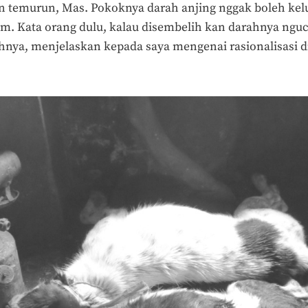
un temurun, Mas. Pokoknya darah anjing nggak boleh kelu
am. Kata orang dulu, kalau disembelih kan darahnya ngucu
hnya, menjelaskan kepada saya mengenai rasionalisasi di