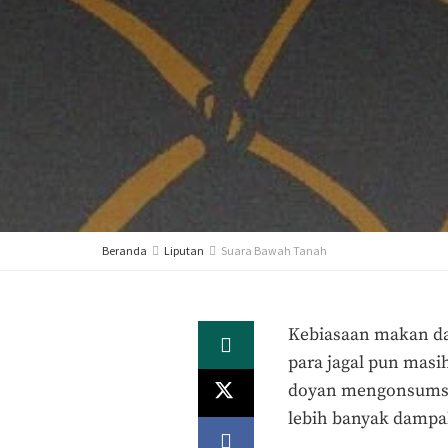
Beranda
Liputan
Suara Bawah Tanah
Kebiasaan makan da
para jagal pun masi
doyan mengonsumsi
lebih banyak damp