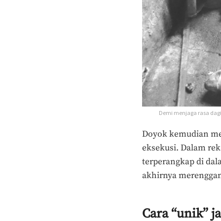
Demi menjaga rasa daging
Doyok kemudian men
eksekusi. Dalam reka
terperangkap di da
akhirnya merenggan
Cara “unik” j