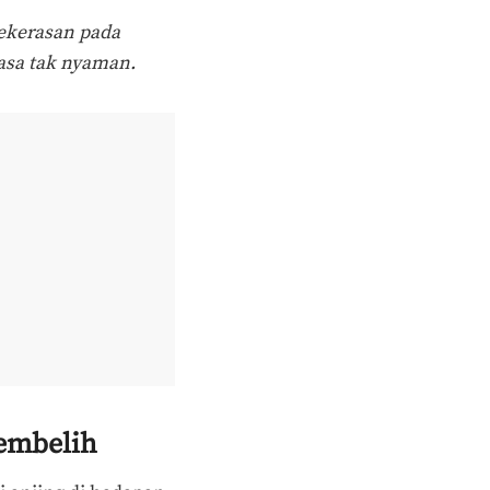
ekerasan pada
asa tak nyaman.
sembelih