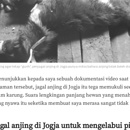
 agar tetap “gurih”, penjagal anjing di Jogja punya mitos bahwa anjing tidak boleh di
unjukkan kepada saya sebuah dokumentasi video saat
man tersebut, jagal anjing di Jogja itu tega memukuli se
lam karung. Suara lengkingan panjang hewan yang menah
g nyawa itu seketika membuat saya merasa sangat tidak
agal anjing di Jogja untuk mengelabui 