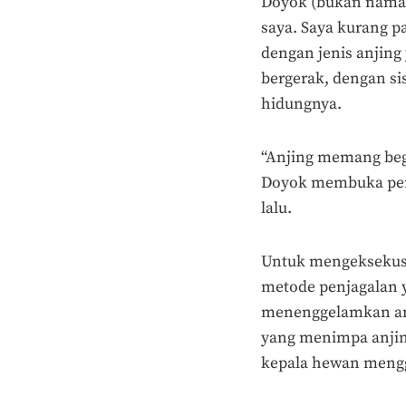
Doyok (bukan nama 
saya. Saya kurang pa
dengan jenis anjing
bergerak, dengan si
hidungnya.
“Anjing memang begi
Doyok membuka perc
lalu.
Untuk mengeksekus
metode penjagalan 
menenggelamkan anj
yang menimpa anjing
kepala hewan mengg