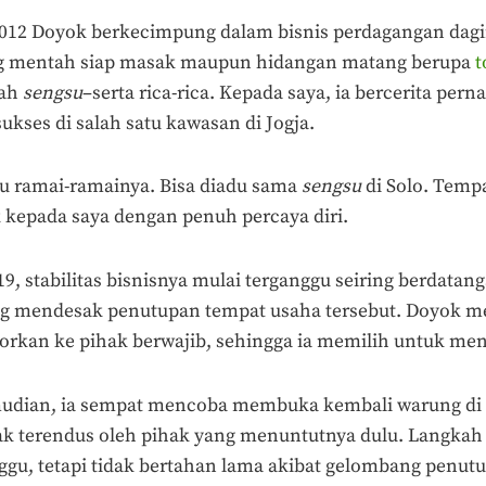
012 Doyok berkecimpung dalam bisnis perdagangan daging
g mentah siap masak maupun hidangan matang berupa
t
lah
sengsu
–serta rica-rica. Kepada saya, ia bercerita per
kses di salah satu kawasan di Jogja.
tu ramai-ramainya. Bisa diadu sama
sengsu
di Solo. Tempa
 kepada saya dengan penuh percaya diri.
, stabilitas bisnisnya mulai terganggu seiring berdatang
g mendesak penutupan tempat usaha tersebut. Doyok m
orkan ke pihak berwajib, sehingga ia memilih untuk me
udian, ia sempat mencoba membuka kembali warung di 
ak terendus oleh pihak yang menuntutnya dulu. Langkah
gu, tetapi tidak bertahan lama akibat gelombang penu