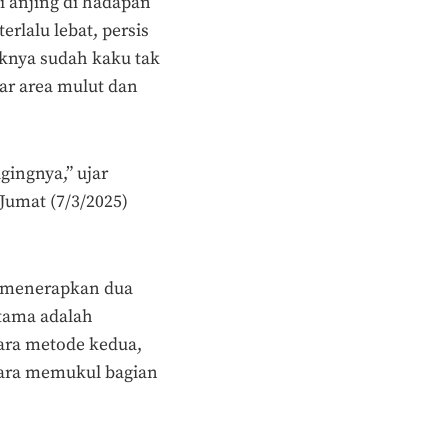
 anjing di hadapan
erlalu lebat, persis
iknya sudah kaku tak
tar area mulut dan
gingnya,” ujar
Jumat (7/3/2025)
 menerapkan dua
rtama adalah
ara metode kedua,
cara memukul bagian