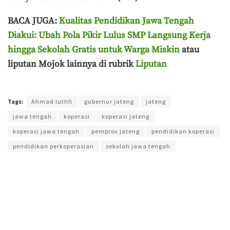
BACA JUGA:
Kualitas Pendidikan Jawa Tengah
Diakui: Ubah Pola Pikir Lulus SMP Langsung Kerja
hingga Sekolah Gratis untuk Warga Miskin
atau
liputan Mojok lainnya di rubrik
Liputan
Terakhir diperbarui pada 5 Juni 2026 oleh
Muchamad Aly Reza
Tags:
Ahmad luthfi
gubernur jateng
jateng
jawa tengah
koperasi
koperasi jateng
koperasi jawa tengah
pemprov jateng
pendidikan koperasi
pendidikan perkoperasian
sekolah jawa tengah