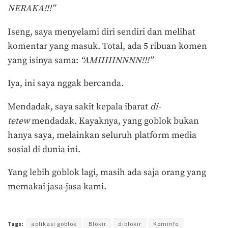
NERAKA!!!”
Iseng, saya menyelami diri sendiri dan melihat
komentar yang masuk. Total, ada 5 ribuan komen
yang isinya sama:
“AMIIIIINNNN!!!”
Iya, ini saya nggak bercanda.
Mendadak, saya sakit kepala ibarat
di-
tetew
mendadak
.
Kayaknya, yang goblok bukan
hanya saya, melainkan seluruh platform media
sosial di dunia ini.
Yang lebih goblok lagi, masih ada saja orang yang
memakai jasa-jasa kami.
Terakhir diperbarui pada 5 Juli 2018 oleh
Aprilia Kumala
Tags:
aplikasi goblok
Blokir
diblokir
Kominfo