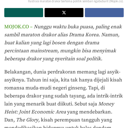
Ilustrasi maraton drakor bertema politik sembari ngabuburit (Mojok.co).
MOJOK.CO –
Nunggu waktu buka puasa, paling enak
sambil maraton drakor alias Drama Korea. Namun,
buat kalian yang lagi bosen dengan drama
percintaan mainstream, mungkin bisa menyimak
beberapa drakor yang n
y
eritain soal politik.
Belakangan, dunia perdrakoran memang lagi asyik-
asyiknya. Tahun ini saja, kita tak hanya dijejali kisah
romansa muda-mudi negeri ginseng. Tapi, di
beberapa drakor yang sudah tayang, ada intrik-intrik
lain yang menarik buat diikuti. Sebut saja
Money
Heist: Joint Economic Area
yang mendebarkan.
Dan,
The Glory
, kisah perempuan tangguh yang