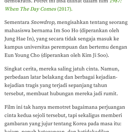
demokratis. Potret ini bisa dilihat dalam film
1987:
When The Day Comes
(2017).
Sementara
Snowdrop,
mengisahkan tentang seorang
mahasiswa bernama Im Soo Ho (diperankan oleh
Jung Hae In), yang secara tidak sengaja masuk ke
kampus universitas perempuan dan bertemu dengan
Eun Young Cho (diperankan oleh Kim Ji Soo).
Singkat cerita, mereka saling jatuh cinta. Namun,
perbedaan latar belakang dan berbagai kejadian-
kejadian tragis yang terjadi sepanjang tahun
tersebut, membuat hubungan mereka jadi rumit.
Film ini tak hanya memotret bagaimana perjuangan
cinta kedua sejoli tersebut, tapi sekaligus memberi
gambaran yang jujur tentang Korea pada masa itu:
kejam, penuh ketegangan, dan ketidakadilan.