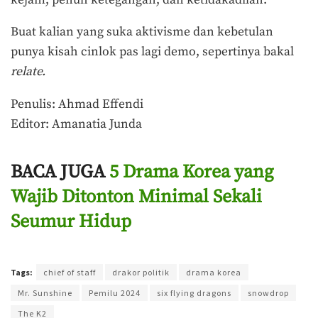
Buat kalian yang suka aktivisme dan kebetulan
punya kisah cinlok pas lagi demo, sepertinya bakal
relate.
Penulis: Ahmad Effendi
Editor: Amanatia Junda
BACA JUGA
5 Drama Korea yang
Wajib Ditonton Minimal Sekali
Seumur Hidup
Terakhir diperbarui pada 25 Maret 2023 oleh
Amanatia Junda
Tags:
chief of staff
drakor politik
drama korea
Mr. Sunshine
Pemilu 2024
six flying dragons
snowdrop
The K2