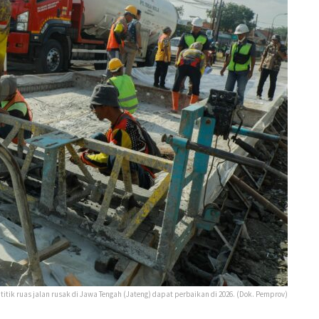
titik ruas jalan rusak di Jawa Tengah (Jateng) dapat perbaikan di 2026. (Dok. Pemprov)