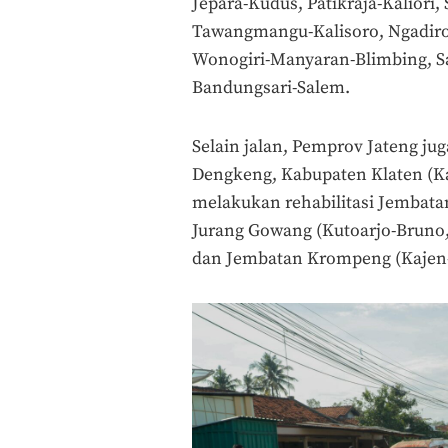
Jepara-Kudus, Patikraja-Kaliori,
Tawangmangu-Kalisoro, Ngadiroj
Wonogiri-Manyaran-Blimbing, S
Bandungsari-Salem.
Selain jalan, Pemprov Jateng j
Dengkeng, Kabupaten Klaten (Ka
melakukan rehabilitasi Jembatan
Jurang Gowang (Kutoarjo-Bruno,
dan Jembatan Krompeng (Kajen-