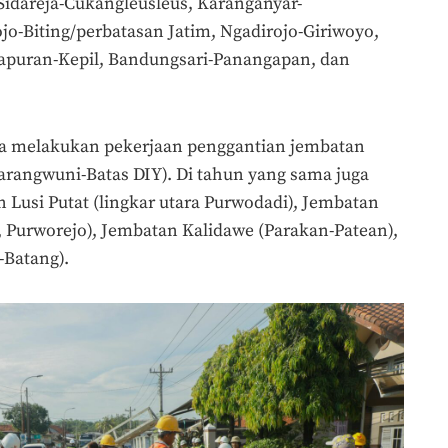
 Sidareja-Cukangleusleus, Karanganyar-
o-Biting/perbatasan Jatim, Ngadirojo-Giriwoyo,
apuran-Kepil, Bandungsari-Panangapan, dan
uga melakukan pekerjaan penggantian jembatan
rangwuni-Batas DIY). Di tahun yang sama juga
 Lusi Putat (lingkar utara Purwodadi), Jembatan
 Purworejo), Jembatan Kalidawe (Parakan-Patean),
Batang).