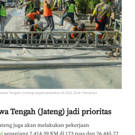
i Jawa Tengah (Jateng) dapat perbaikan di 2026. (Dok. Pemprov)
awa Tengah (Jateng) jadi prioritas
Jateng juga akan melakukan pekerjaan
si
sepanjang 2.414,59 KM di 173 ruas dan 26.445,77