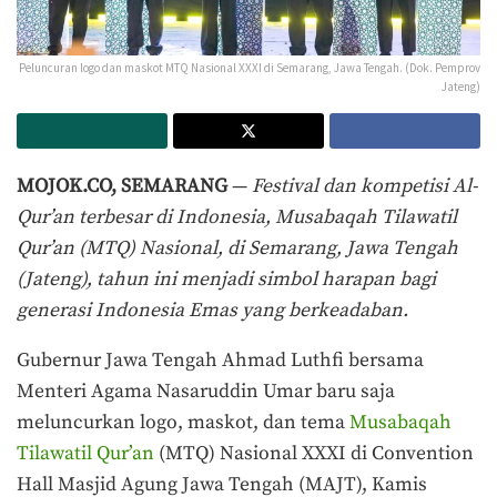
Peluncuran logo dan maskot MTQ Nasional XXXI di Semarang, Jawa Tengah. (Dok. Pemprov
Jateng)
MOJOK.CO, SEMARANG
—
Festival dan kompetisi Al-
Qur’an terbesar di Indonesia, Musabaqah Tilawatil
Qur’an (MTQ) Nasional, di Semarang, Jawa Tengah
(Jateng), tahun ini menjadi simbol harapan bagi
generasi Indonesia Emas yang berkeadaban.
Gubernur Jawa Tengah Ahmad Luthfi bersama
Menteri Agama Nasaruddin Umar baru saja
meluncurkan logo, maskot, dan tema
Musabaqah
Tilawatil Qur’an
(MTQ) Nasional XXXI di Convention
Hall Masjid Agung Jawa Tengah (MAJT), Kamis