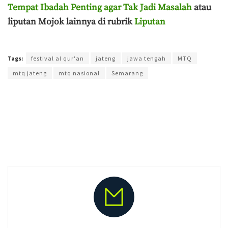
Tempat Ibadah Penting agar Tak Jadi Masalah
atau
liputan Mojok lainnya di rubrik
Liputan
Terakhir diperbarui pada 25 Juni 2026 oleh
Muchamad Aly Reza
Tags:
festival al qur'an
jateng
jawa tengah
MTQ
mtq jateng
mtq nasional
Semarang