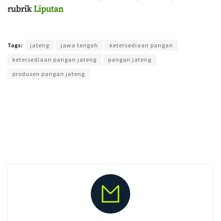
rubrik
Liputan
Terakhir diperbarui pada 10 Juni 2026 oleh
Muchamad Aly Reza
Tags:
jateng
jawa tengah
ketersediaan pangan
ketersediaan pangan jateng
pangan jateng
produsen pangan jateng