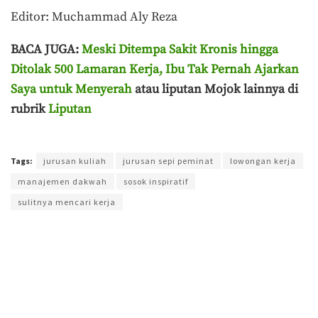
Editor: Muchammad Aly Reza
BACA JUGA:
Meski Ditempa Sakit Kronis hingga
Ditolak 500 Lamaran Kerja, Ibu Tak Pernah Ajarkan
Saya untuk Menyerah
atau liputan Mojok lainnya di
rubrik
Liputan
Terakhir diperbarui pada 17 Juni 2026 oleh
Aisyah Amira Wakang
Tags:
jurusan kuliah
jurusan sepi peminat
lowongan kerja
manajemen dakwah
sosok inspiratif
sulitnya mencari kerja