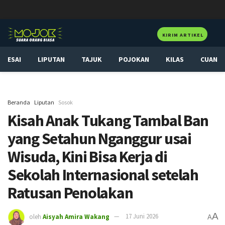
KIRIM ARTIKEL
ESAI
LIPUTAN
TAJUK
POJOKAN
KILAS
CUAN
Beranda
Liputan
Sosok
Kisah Anak Tukang Tambal Ban
yang Setahun Nganggur usai
Wisuda, Kini Bisa Kerja di
Sekolah Internasional setelah
Ratusan Penolakan
A
oleh
Aisyah Amira Wakang
17 Juni 2026
A