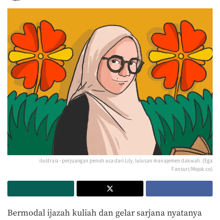
ilustrasi - perjuangan penuh asa dari Lily, lulusan manajemen dakwah. (Ega
Fansuri/Mojok.co)
Bermodal ijazah kuliah dan gelar sarjana nyatanya