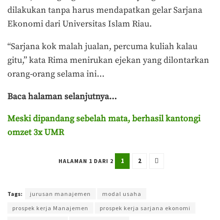
dilakukan tanpa harus mendapatkan gelar Sarjana
Ekonomi dari Universitas Islam Riau.
“Sarjana kok malah jualan, percuma kuliah kalau
gitu,” kata Rima menirukan ejekan yang dilontarkan
orang-orang selama ini…
Baca halaman selanjutnya…
Meski dipandang sebelah mata, berhasil kantongi
omzet 3x UMR
1
2
HALAMAN 1 DARI 2
Terakhir diperbarui pada 10 Maret 2026 oleh
Shofiatunnisa Azizah
Tags:
jurusan manajemen
modal usaha
prospek kerja Manajemen
prospek kerja sarjana ekonomi