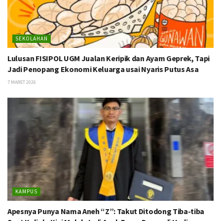
SEKOLAHAN
Lulusan FISIPOL UGM Jualan Keripik dan Ayam Geprek, Tapi
Jadi Penopang Ekonomi Keluarga usai Nyaris Putus Asa
7 MARET 2026
KAMPUS
Apesnya Punya Nama Aneh “Z”: Takut Ditodong Tiba-tiba