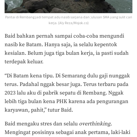
Pantai di Rembang jadi tempat adu nasib sarjana dan ;ulusan SMA yang sulit cari
kerja. (Aly Reza/Mojok.co)
Baid bahkan pernah sampai coba-coba mengundi
nasib ke Batam. Hanya saja, ia selalu kepentok
kesialan. Belum juga tiga bulan kerja, ia pasti sudah
terdepak keluar.
“Di Batam kena tipu. Di Semarang dulu gaji nunggak
terus. Padahal nggak besar juga. Terus terbaru pada
2023 lalu aku di pabrik sepatu di Rembang. Nggak
lebih tiga bulan kena PHK karena ada pengurangan
karyawan, pahit,” tutur Baid.
Baid mengaku stres dan selalu
overthinking.
Mengingat posisinya sebagai anak pertama, laki-laki