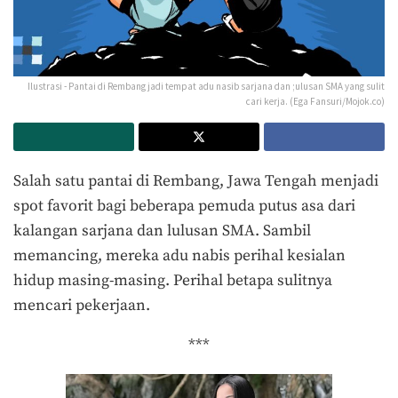
Ilustrasi - Pantai di Rembang jadi tempat adu nasib sarjana dan ;ulusan SMA yang sulit
cari kerja. (Ega Fansuri/Mojok.co)
Salah satu pantai di Rembang, Jawa Tengah menjadi
spot favorit bagi beberapa pemuda putus asa dari
kalangan sarjana dan lulusan SMA. Sambil
memancing, mereka adu nabis perihal kesialan
hidup masing-masing. Perihal betapa sulitnya
mencari pekerjaan.
***