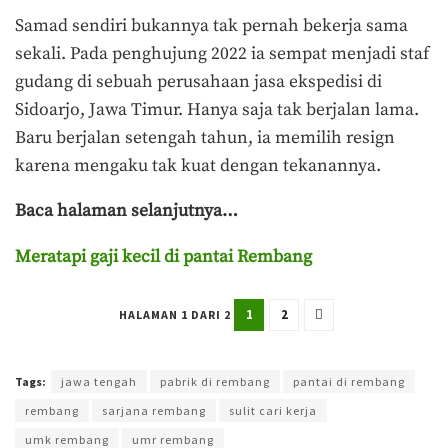
Samad sendiri bukannya tak pernah bekerja sama
sekali. Pada penghujung 2022 ia sempat menjadi staf
gudang di sebuah perusahaan jasa ekspedisi di
Sidoarjo, Jawa Timur. Hanya saja tak berjalan lama.
Baru berjalan setengah tahun, ia memilih resign
karena mengaku tak kuat dengan tekanannya.
Baca halaman selanjutnya…
Meratapi gaji kecil di pantai Rembang
1
2
HALAMAN 1 DARI 2
Terakhir diperbarui pada 1 Mei 2024 oleh
Muchamad Aly Reza
Tags:
jawa tengah
pabrik di rembang
pantai di rembang
rembang
sarjana rembang
sulit cari kerja
umk rembang
umr rembang