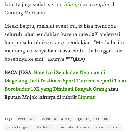
lain. Ia juga sudah sering
hiking
dan
camping
di
Gunung Merbabu.
Meski begitu, melalui event ini, ia bisa mencoba
seluruh jalur pendakian karena rute 50K melewati
hampir seluruh
basecamp
pendakian. “Merbabu itu
memang
view-
nya luar biasa cantik. Jadi nggak ada
bosennya ke sini,” akunya.
***(Adv)
BACA JUGA:
Rute Lari Sejuk dan Nyaman di
Magelang, Jadi Destinasi Sport Tourism seperti Tidar
Borobudur 10K yang Diminati Banyak Orang
atau
liputan Mojok lainnya di rubrik
Liputan
Terakhir diperbarui pada 6 Juni 2026 oleh
Muchamad Aly Reza
Tags:
event lari
event lari jateng
gunung merbabu
jawa tengah
Merbabu
merbabu skyrace
sport tourism