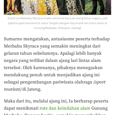
Event lari Merbabu Skyrace makin diminati banyak orang lintas negara, jadi
potensi sport tourisme di Jawa Tengah dengan daya tarik lari lintas alam di
Gunung Merbabu. (Pemprov Jateng)
Sumarno mengatakan, antusiasme peserta terhadap
Merbabu Skyrace yang semakin meningkat dari
gelaran tahun sebelumnya. Apalagi lebih banyak
negara yang terlibat dalam ajang lari lintas alam
tersebut. Oleh karenanya, pihaknya menegaskan
mendukung penuh untuk menjadikan ajang ini
sebagai pengembangan pariwisata olahraga
(sport
tourism)
di Jateng.
Maka dari itu, melalui ajang ini, Ia berharap peserta
dapat menikmati
rute dan keindahan alam
Gunung