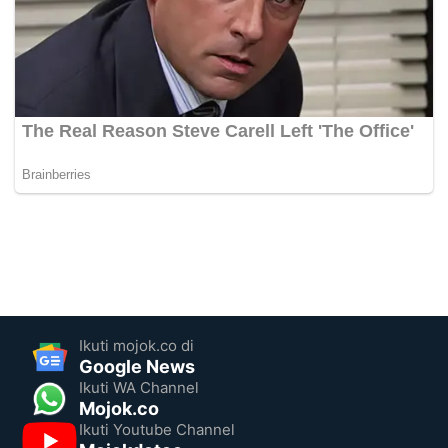
Ikuti mojok.co di
Google News
Ikuti WA Channel
Mojok.co
Ikuti Youtube Channel