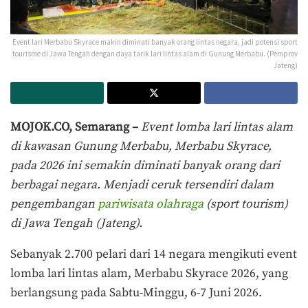
Event lari Merbabu Skyrace makin diminati banyak orang lintas negara, jadi potensi sport
tourisme di Jawa Tengah dengan daya tarik lari lintas alam di Gunung Merbabu. (Pemprov
Jateng)
MOJOK.CO, Semarang –
Event lomba lari lintas alam
di kawasan Gunung Merbabu, Merbabu Skyrace,
pada 2026 ini semakin diminati banyak orang dari
berbagai negara. Menjadi ceruk tersendiri dalam
pengembangan
pariwisata olahraga
(sport tourism)
di Jawa Tengah (Jateng).
Sebanyak 2.700 pelari dari 14 negara mengikuti event
lomba lari lintas alam, Merbabu Skyrace 2026, yang
berlangsung pada Sabtu-Minggu, 6-7 Juni 2026.