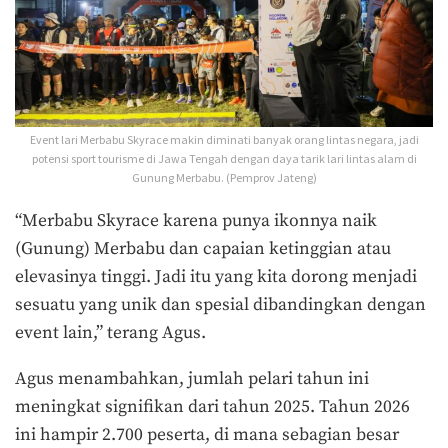
Event lari Merbabu Skyrace makin diminati banyak orang lintas negara, jadi
potensi sport tourisme di Jawa Tengah dengan daya tarik lari lintas alam di
Gunung Merbabu. (Pemprov Jateng)
“Merbabu Skyrace karena punya ikonnya naik
(Gunung) Merbabu dan capaian ketinggian atau
elevasinya tinggi. Jadi itu yang kita dorong menjadi
sesuatu yang unik dan spesial dibandingkan dengan
event lain,” terang Agus.
Agus menambahkan, jumlah pelari tahun ini
meningkat signifikan dari tahun 2025. Tahun 2026
ini hampir 2.700 peserta, di mana sebagian besar