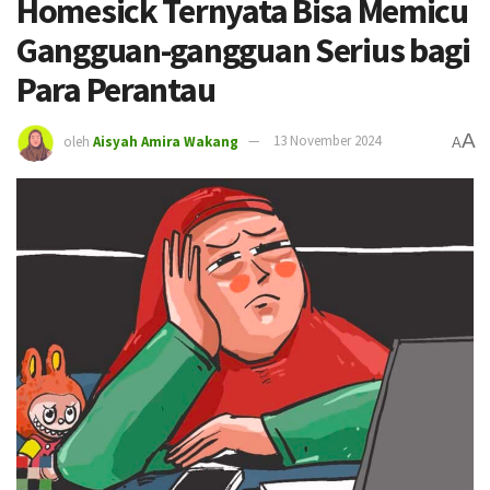
Homesick Ternyata Bisa Memicu
Gangguan-gangguan Serius bagi
Para Perantau
A
oleh
Aisyah Amira Wakang
13 November 2024
A