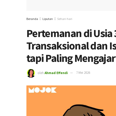
Beranda
Liputan
Sehari-hari
Pertemanan di Usia
Transaksional dan I
tapi Paling Mengaja
oleh
Ahmad Effendi
7 Mei 2026