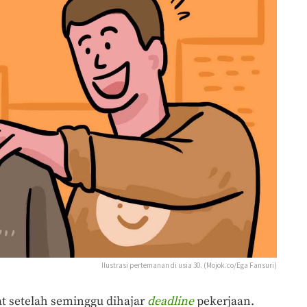
Ilustrasi pertemanan di usia 30. (Mojok.co/Ega Fansuri)
at setelah seminggu dihajar
deadline
pekerjaan.