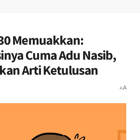
 30 Memuakkan:
sinya Cuma Adu Nasib,
rkan Arti Ketulusan
A
A