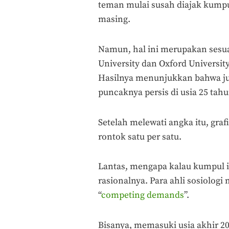
teman mulai susah diajak kump
masing.
Namun, hal ini merupakan sesua
University dan Oxford Universit
Hasilnya menunjukkan bahwa 
puncaknya persis di usia 25 tah
Setelah melewati angka itu, gra
rontok satu per satu.
Lantas, mengapa kalau kumpul i
rasionalnya. Para ahli sosiolog
“
competing demands
”.
Bisanya, memasuki usia akhir 2