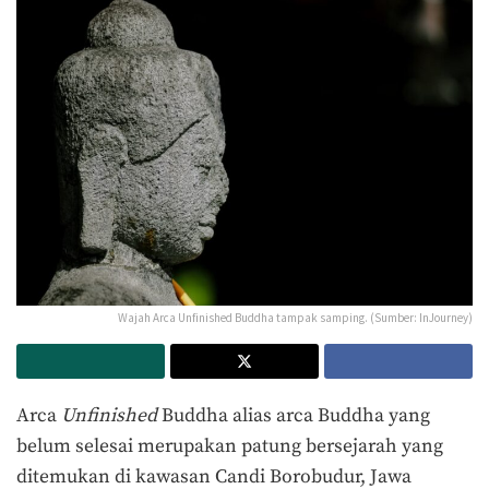
Wajah Arca Unfinished Buddha tampak samping. (Sumber: InJourney)
Arca
Unfinished
Buddha alias arca Buddha yang
belum selesai merupakan patung bersejarah yang
ditemukan di kawasan Candi Borobudur, Jawa