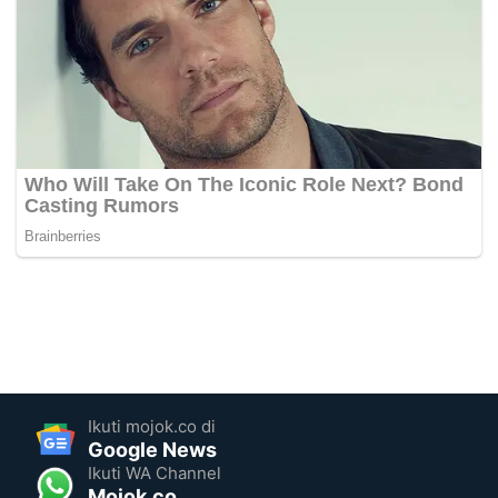
Ikuti mojok.co di
Google News
Ikuti WA Channel
Mojok.co