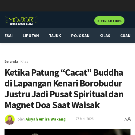
KIRIM ARTIKEL
ESAI
LIPUTAN
TAJUK
POJOKAN
KILAS
CUAN
Beranda
Kilas
Ketika Patung “Cacat” Buddha
di Lapangan Kenari Borobudur
Justru Jadi Pusat Spiritual dan
Magnet Doa Saat Waisak
A
oleh
Aisyah Amira Wakang
27 Mei 2026
A