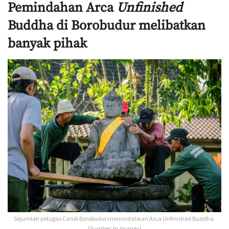
Pemindahan Arca
Unfinished
Buddha di Borobudur melibatkan
banyak pihak
Sejumlah petugas Candi Borobudur memindahkan Arca Unfinished Buddha.
(Sumber: InJourney)