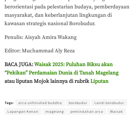
berorientasi pada pelestarian budaya, pemberdayaan
masyarakat, dan keberlanjutan lingkungan di
kawasan strategis nasional Borobudur.
Penulis: Aisyah Amira Wakang
Editor: Muchammad Aly Reza
BACA JUGA:
Waisak 2025: Puluhan Biksu akan
“Pekikan” Perdamaian Dunia di Tanah Magelang
atau liputan Mojok lainnya di rubrik
Liputan
Terakhir diperbarui pada 27 Mei 2026 oleh
Aisyah Amira Wakang
Tags:
arca unfinished buddha
borobudur
candi borobudur
Lapangan Kenari
magelang
pemindahan arca
Waisak