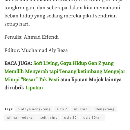
tongkrongan, dan seberapa dalam kita memahami
beban hidup yang sedang mereka pikul sendirian
setiap hari.
Penulis: Ahmad Effendi
Editor: Muchamad Aly Reza
BACA JUGA:
Soft Living, Gaya Hidup Gen Z yang
Memilih Menyerah tapi Tenang ketimbang Mengejar
Mimpi “Besar” Tak Pasti
atau liputan Mojok lainnya
di rubrik
Liputan
Terakhir diperbarui pada 22 April 2026 oleh
Ahmad Effendi
Tags:
budaya nongkrong
Gen Z
milenial
Nongkrong
pilihan redaksi
soft living
usia 30
usia 30-an