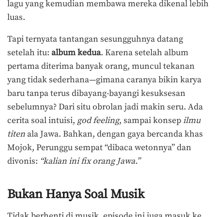
lagu yang kemudian membawa mereka dikenal lebih
luas.
Tapi ternyata tantangan sesungguhnya datang
setelah itu:
album kedua
. Karena setelah album
pertama diterima banyak orang, muncul tekanan
yang tidak sederhana—gimana caranya bikin karya
baru tanpa terus dibayang-bayangi kesuksesan
sebelumnya? Dari situ obrolan jadi makin seru. Ada
cerita soal intuisi,
god feeling
, sampai konsep
ilmu
titen
ala Jawa. Bahkan, dengan gaya bercanda khas
Mojok, Perunggu sempat “dibaca wetonnya” dan
divonis:
“kalian ini fix orang Jawa.”
Bukan Hanya Soal Musik
Tidak berhenti di musik, episode ini juga masuk ke