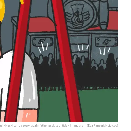
asi - Meski tanpa sosok ayah (fatherless), tapi tidak hilang arah. (Ega Fansuri/Mojok.co)