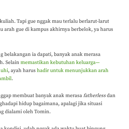
iah. Tapi gue nggak mau terlalu berlarut-larut
u arah gue di kampus akhirnya berbelok, ya harus
ng belakangan ia dapati, banyak anak merasa
ah. Selain
memastikan kebutuhan keluarga—
nuhi
, ayah harus
hadir untuk menunjukkan arah
ambil
.
ianggap membuat banyak anak merasa
fatherless
dan
hadapi hidup bagaimana, apalagi jika situasi
ng dialami oleh Tomin.
a kondisi, udah nggak ada waktu buat bingung.