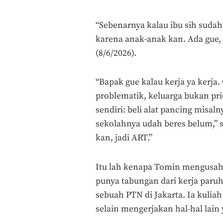
“Sebenarnya kalau ibu sih sudah
karena anak-anak kan. Ada gue, a
(8/6/2026).
“Bapak gue kalau kerja ya kerj
problematik, keluarga bukan prio
sendiri: beli alat pancing misal
sekolahnya udah beres belum,” 
kan, jadi ART.”
Itu lah kenapa Tomin mengusaha
punya tabungan dari kerja paru
sebuah PTN di Jakarta. Ia kulia
selain mengerjakan hal-hal lai