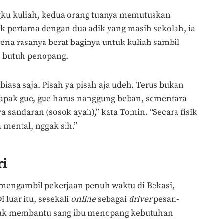
ku kuliah, kedua orang tuanya memutuskan
anak pertama dengan dua adik yang masih sekolah, ia
ena rasanya berat baginya untuk kuliah sambil
ya butuh penopang.
iasa saja. Pisah ya pisah aja udeh. Terus bukan
 bapak gue, gue harus nanggung beban, sementara
a sandaran (sosok ayah),” kata Tomin. “Secara fisik
a mental, nggak sih.”
ri
mengambil pekerjaan penuh waktu di Bekasi,
i luar itu, sesekali
online
sebagai
driver
pesan-
ntuk membantu sang ibu menopang kebutuhan