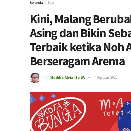
Beranda
Esai
Kini, Malang Beruba
Asing dan Bikin Seba
Terbaik ketika Noh 
Berseragam Arema
oleh
Moddie Alvianto W.
4 Agustus 2025