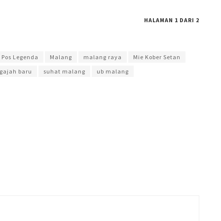
HALAMAN 1 DARI 2
ipati Seno
 Pos Legenda
Malang
malang raya
Mie Kober Setan
 gajah baru
suhat malang
ub malang