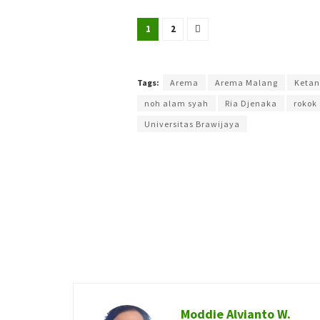
1
2
Terakhir diperbarui pada 4 Agustus 2025 oleh
Yamad
Tags:
Arema
Arema Malang
Ketan
noh alam syah
Ria Djenaka
rokok
Universitas Brawijaya
Moddie Alvianto W.