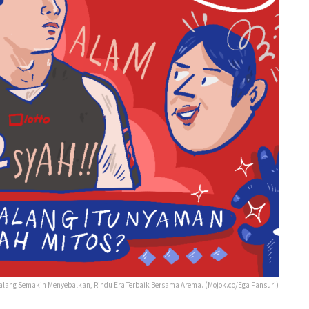
Malang Semakin Menyebalkan, Rindu Era Terbaik Bersama Arema. (Mojok.co/Ega Fansuri)