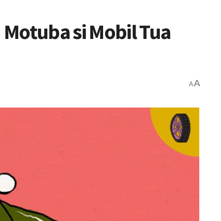
Motuba si Mobil Tua
A
A