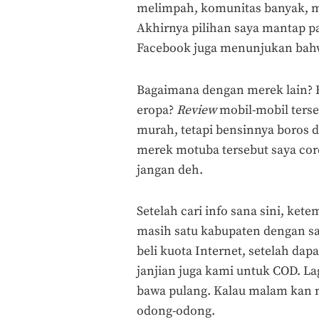
melimpah, komunitas banyak, mo
Akhirnya pilihan saya mantap pa
Facebook juga menunjukan bahw
Bagaimana dengan merek lain? H
eropa?
R
eview
mobil-mobil terse
murah, tetapi bensinnya boros 
merek motuba tersebut saya cor
jangan deh.
Setelah cari info sana sini, ke
masih satu kabupaten dengan sa
beli kuota Internet, setelah d
janjian juga kami untuk COD. La
bawa pulang. Kalau malam kan n
odong-odong.