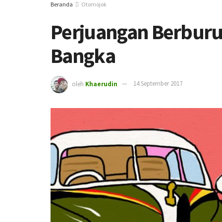
Beranda
Otomojok
Perjuangan Berburu 
Bangka
oleh
Khaerudin
14 September 2017