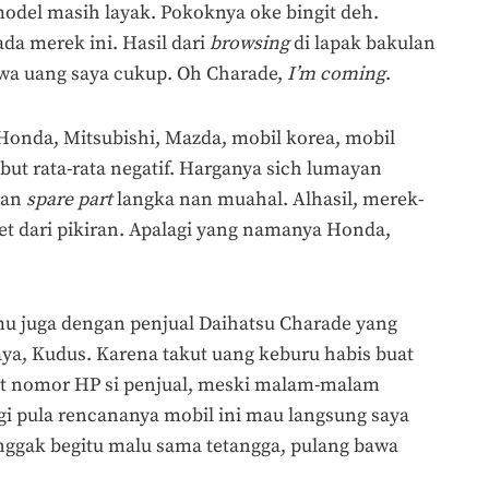
del masih layak. Pokoknya oke bingit deh.
da merek ini. Hasil dari
browsing
di lapak bakulan
a uang saya cukup. Oh Charade,
I’
m coming
.
onda, Mitsubishi, Mazda, mobil korea, mobil
but rata-rata negatif. Harganya sich lumayan
dan
spare part
langka nan muahal. Alhasil, merek-
et dari pikiran. Apalagi yang namanya Honda,
temu juga dengan penjual Daihatsu Charade yang
ya, Kudus. Karena takut uang keburu habis buat
apat nomor HP si penjual, meski malam-malam
gi pula rencananya mobil ini mau langsung saya
ggak begitu malu sama tetangga, pulang bawa