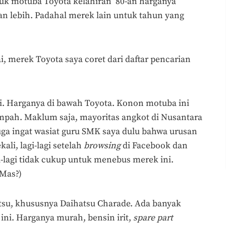
tuk motuba Toyota kelahiran ’80-an harganya
an lebih. Padahal merek lain untuk tahun yang
 merek Toyota saya coret dari daftar pencarian
i. Harganya di bawah Toyota. Konon motuba ini
mpah. Maklum saja, mayoritas angkot di Nusantara
ga ingat wasiat guru SMK saya dulu bahwa urusan
ali, lagi-lagi setelah
browsing
di Facebook dan
i-lagi tidak cukup untuk menebus merek ini.
 Mas?)
tsu, khususnya Daihatsu Charade. Ada banyak
ini. Harganya murah, bensin irit,
spare part