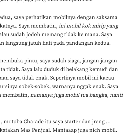
edua, saya perhatikan mobilnya dengan saksama
gkatnya. Saya membatin,
i
ni mobil kok mirip yang
kalau sudah jodoh memang tidak ke mana. Saya
dan langsung jatuh hati pada pandangan kedua.
 membuka pintu, saya sudah siaga, jangan-jangan
ta tidak. Saya lalu duduk di belakang kemudi dan
aan saya tidak enak. Sepertinya mobil ini kacau
Kursinya sobek-sobek, warnanya nggak enak. Saya
n membatin,
n
amanya juga mobil tua bangka
,
n
anti
motuba Charade itu saya starter dan jreng …
dikatakan Mas Penjual. Mantaaap juga nich mobil.