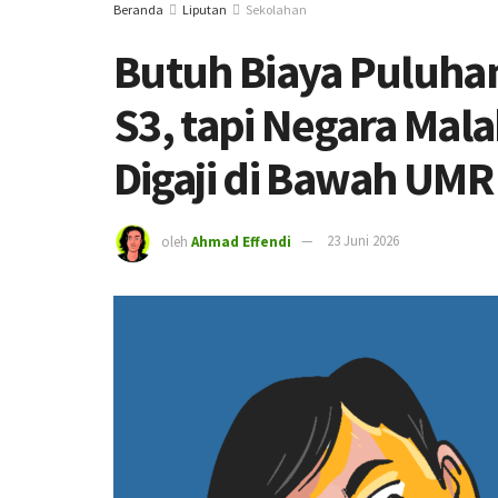
Beranda
Liputan
Sekolahan
Butuh Biaya Puluhan
S3, tapi Negara Mal
Digaji di Bawah UMR
oleh
Ahmad Effendi
23 Juni 2026