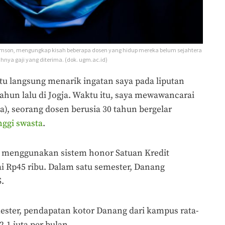
mson, mengungkap kisah beberapa dosen yang hidup mereka belum sejahtera
hnya gaji yang diterima. (dok. ugm.ac.id)
itu langsung menarik ingatan saya pada liputan
ahun lalu di Jogja. Waktu itu, saya mewawancarai
, seorang dosen berusia 30 tahun bergelar
nggi swasta
.
 menggunakan sistem honor Satuan Kredit
ai Rp45 ribu. Dalam satu semester, Danang
S.
ester, pendapatan kotor Danang dari kampus rata-
1 juta per bulan.