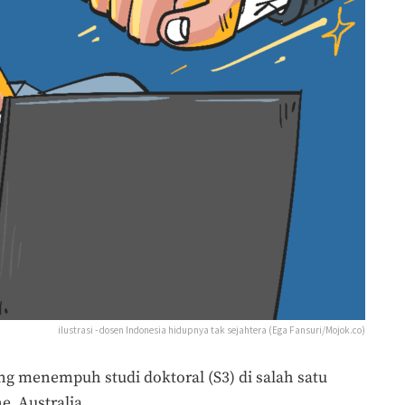
ilustrasi - dosen Indonesia hidupnya tak sejahtera (Ega Fansuri/Mojok.co)
ng menempuh studi doktoral (S3) di salah satu
e, Australia.