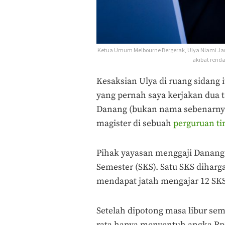
Ketua Umum Melbourne Bergerak, Ulya Niami Ja
akibat renda
Kesaksian Ulya di ruang sidang 
yang pernah saya kerjakan dua t
Danang (bukan nama sebenarnya)
magister di sebuah
perguruan ti
Pihak yayasan menggaji Danang
Semester (SKS). Satu SKS diharg
mendapat jatah mengajar 12 SK
Setelah dipotong masa libur sem
rata hanya menyentuh angka Rp2,