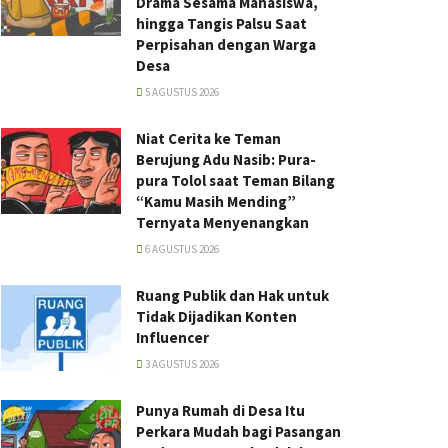
Drama Sesama Mahasiswa,
hingga Tangis Palsu Saat
Perpisahan dengan Warga
Desa
5 AGUSTUS 2026
Niat Cerita ke Teman
Berujung Adu Nasib: Pura-
pura Tolol saat Teman Bilang
“Kamu Masih Mending”
Ternyata Menyenangkan
6 AGUSTUS 2026
Ruang Publik dan Hak untuk
Tidak Dijadikan Konten
Influencer
3 AGUSTUS 2026
Punya Rumah di Desa Itu
Perkara Mudah bagi Pasangan