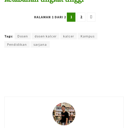
1
2
HALAMAN 1 DARI 2
Terakhir diperbarui pada 20 Mei 2026 oleh
Agung Purwandono
Tags:
Dosen
dosen kalcer
kalcer
Kampus
Pendidikan
sarjana