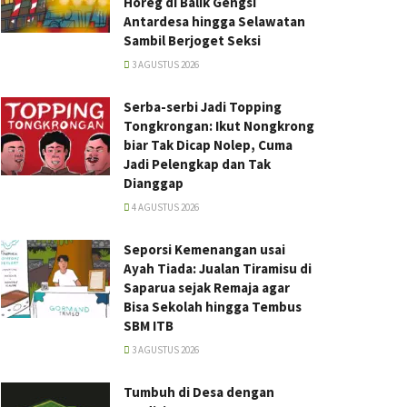
Horeg di Balik Gengsi
Antardesa hingga Selawatan
Sambil Berjoget Seksi
3 AGUSTUS 2026
Serba-serbi Jadi Topping
Tongkrongan: Ikut Nongkrong
biar Tak Dicap Nolep, Cuma
Jadi Pelengkap dan Tak
Dianggap
4 AGUSTUS 2026
Seporsi Kemenangan usai
Ayah Tiada: Jualan Tiramisu di
Saparua sejak Remaja agar
Bisa Sekolah hingga Tembus
SBM ITB
3 AGUSTUS 2026
Tumbuh di Desa dengan