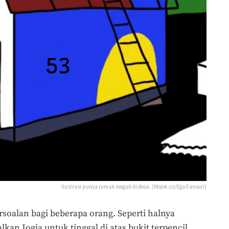
Ilustrasi punya rumah megah di desa. (Mojok.co/Ega Fansuri)
rsoalan bagi beberapa orang. Seperti halnya
an Jogja untuk tinggal di atas bukit terpencil