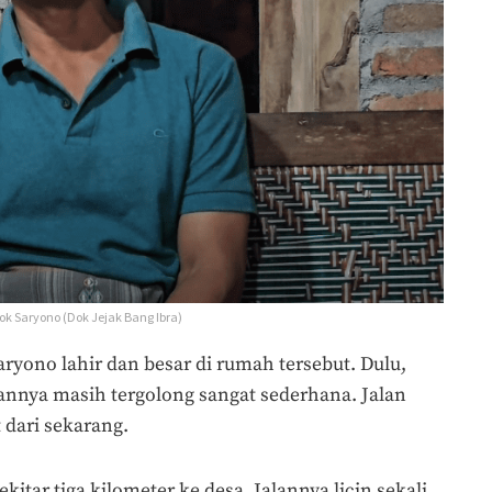
ok Saryono (Dok Jejak Bang Ibra)
aryono lahir dan besar di rumah tersebut. Dulu,
nnya masih tergolong sangat sederhana. Jalan
t dari sekarang.
ekitar tiga kilometer ke desa. Jalannya licin sekali.