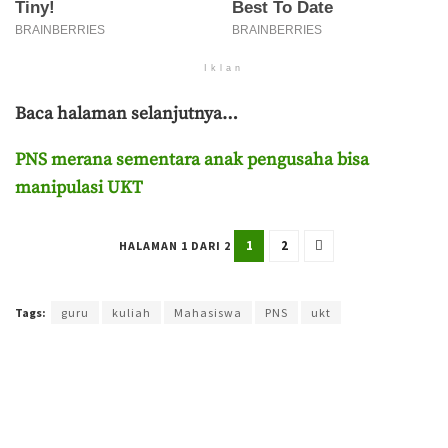
Iklan
Baca halaman selanjutnya…
PNS merana sementara anak pengusaha bisa
manipulasi UKT
1
2
HALAMAN 1 DARI 2
Terakhir diperbarui pada 28 Januari 2024 oleh
Hammam Izzuddin
Tags:
guru
kuliah
Mahasiswa
PNS
ukt