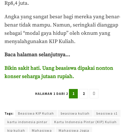
Rp8,4 juta.
Angka yang sangat besar bagi mereka yang benar-
benar tidak mampu. Namun, seringkali dianggap
sebagai “modal gaya hidup” oleh oknum yang
menyalahgunakan KIP Kuliah.
Baca halaman selanjutnya…
Bikin sakit hati. Uang beasiswa dipakai nonton
konser seharga jutaan rupiah.
1
2
HALAMAN 1 DARI 2
Terakhir diperbarui pada 14 Mei 2026 oleh
Ahmad Effendi
Tags:
Beasiswa KIP Kuliah
beasiswa kuliah
beasiswa s1
kartu indonesia pintar
Kartu Indonesia Pintar (KIP) Kuliah
kip kuliah
Mahasiswa
Mahasiswa Jogja