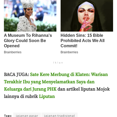
Iklan
BACA JUGA:
Sate Kere Merbung di Klaten: Warisan
Terakhir Ibu yang Menyelamatkan Saya dan
Keluarga dari Jurang PHK
dan artikel liputan Mojok
lainnya di rubrik
Liputan
Terakhir diperbarui pada 17 Maret 2026 oleh
Aisyah Amira Wakang
Tags:
jajanan pasar
jajanan tradisional