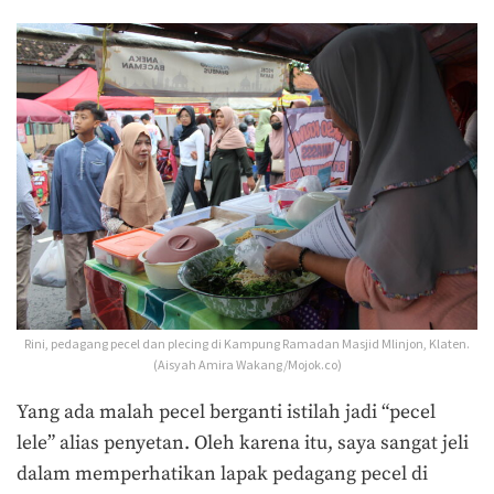
Rini, pedagang pecel dan plecing di Kampung Ramadan Masjid Mlinjon, Klaten.
(Aisyah Amira Wakang/Mojok.co)
Yang ada malah pecel berganti istilah jadi “pecel
lele” alias penyetan. Oleh karena itu, saya sangat jeli
dalam memperhatikan lapak pedagang pecel di