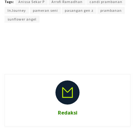
Tags:
Anissa Sekar P
Arrofi Ramadhan
candi prambanan
InJourney
pameran seni
pasangan gen z
prambanan
sunflower angel
Redaksi