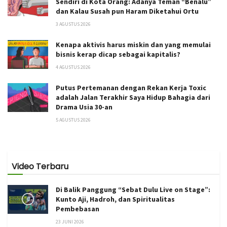
Sendiri di Kota Orang: Adanya Teman “Benalu”
dan Kalau Susah pun Haram Diketahui Ortu
3 AGUSTUS 2026
Kenapa aktivis harus miskin dan yang memulai
bisnis kerap dicap sebagai kapitalis?
4 AGUSTUS 2026
Putus Pertemanan dengan Rekan Kerja Toxic
adalah Jalan Terakhir Saya Hidup Bahagia dari
Drama Usia 30-an
5 AGUSTUS 2026
Video Terbaru
Di Balik Panggung “Sebat Dulu Live on Stage”:
Kunto Aji, Hadroh, dan Spiritualitas
Pembebasan
23 JUNI 2026