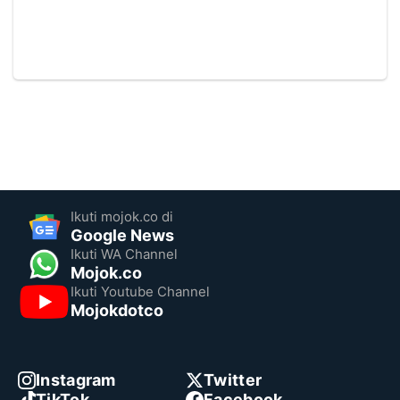
Ikuti mojok.co di
Google News
Ikuti WA Channel
Mojok.co
Ikuti Youtube Channel
Mojokdotco
Instagram
Twitter
TikTok
Facebook