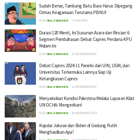
Sudah Benar, Tambang Batu Bara Harus Dipegang
Ormas Keagamaan Terutama PBNU!
OLEH
IBIL S WIDODO
7 JUNI 2024
Durasi 120 Menit, Ini Susunan Acara dan Rincian 6
Segmen Pembahasan Debat Capres Perdana KPU
Malam Ini
OLEH
IBIL S WIDODO
12 DESEMBER 2023
Debat Capres 2024: 11 Panelis dari UIN, UGM, dan
Universitas Terkemuka Lainnya Siap Uji
Ketangkasan Capres
OLEH
IBIL S WIDODO
12 DESEMBER 2023
Menyaksikan Kondisi Palestina Melalui Laporan Kilat
UN OCHA: Mengerikan!
OLEH
IBIL S WIDODO
16 NOVEMBER 2023
Kopdar Jokowi dan Biden di Gedung Putih
Menghasilkan Apa?