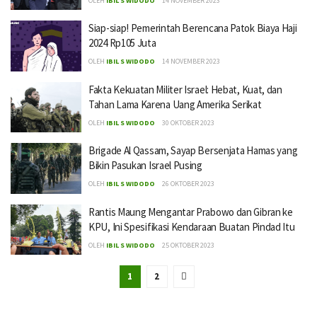
OLEH
IBIL S WIDODO
14 NOVEMBER 2023
Siap-siap! Pemerintah Berencana Patok Biaya Haji
2024 Rp105 Juta
OLEH
IBIL S WIDODO
14 NOVEMBER 2023
Fakta Kekuatan Militer Israel: Hebat, Kuat, dan
Tahan Lama Karena Uang Amerika Serikat
OLEH
IBIL S WIDODO
30 OKTOBER 2023
Brigade Al Qassam, Sayap Bersenjata Hamas yang
Bikin Pasukan Israel Pusing
OLEH
IBIL S WIDODO
26 OKTOBER 2023
Rantis Maung Mengantar Prabowo dan Gibran ke
KPU, Ini Spesifikasi Kendaraan Buatan Pindad Itu
OLEH
IBIL S WIDODO
25 OKTOBER 2023
1
2