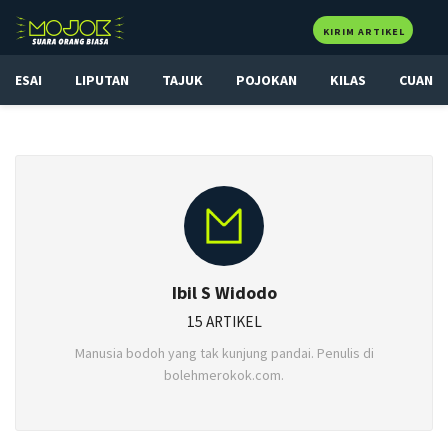
KIRIM ARTIKEL
ESAI
LIPUTAN
TAJUK
POJOKAN
KILAS
CUAN
Ibil S Widodo
15 ARTIKEL
Manusia bodoh yang tak kunjung pandai. Penulis di
bolehmerokok.com.