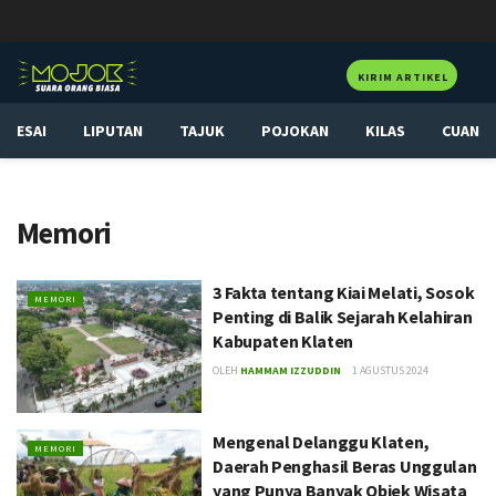
KIRIM ARTIKEL
ESAI
LIPUTAN
TAJUK
POJOKAN
KILAS
CUAN
Memori
3 Fakta tentang Kiai Melati, Sosok
MEMORI
Penting di Balik Sejarah Kelahiran
Kabupaten Klaten
OLEH
HAMMAM IZZUDDIN
1 AGUSTUS 2024
Mengenal Delanggu Klaten,
MEMORI
Daerah Penghasil Beras Unggulan
yang Punya Banyak Objek Wisata