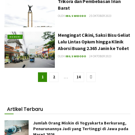
Trikora dan Pembebasan Irian
Barat
OLEH
IBIL S WIDODO
25 OKTOBER 2023
Mengingat Cikini, Saksi Bisu Geliat
MEMORI
Lalu Lintas Opium hingga Klinik
Aborsi Buang 2.365 Janin ke Toilet
OLEH
IBIL S WIDODO
24 OKTOBER 2023
1
2
…
14
Artikel Terbaru
Jumlah Orang Miskin di Yogyakarta Berkurang,
Penurunannya Jadi yang Tertinggi di Jawa pada
Maret 2026