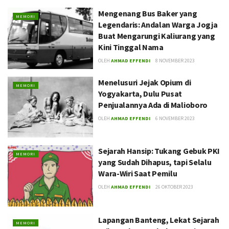
Mengenang Bus Baker yang
MEMORI
Legendaris: Andalan Warga Jogja
Buat Mengarungi Kaliurang yang
Kini Tinggal Nama
OLEH
AHMAD EFFENDI
8 NOVEMBER 2023
Menelusuri Jejak Opium di
MEMORI
Yogyakarta, Dulu Pusat
Penjualannya Ada di Malioboro
OLEH
AHMAD EFFENDI
6 NOVEMBER 2023
Sejarah Hansip: Tukang Gebuk PKI
MEMORI
yang Sudah Dihapus, tapi Selalu
Wara-Wiri Saat Pemilu
OLEH
AHMAD EFFENDI
26 OKTOBER 2023
Lapangan Banteng, Lekat Sejarah
MEMORI