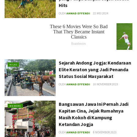
Hits
OLEH
AHMAD EFFENDI
22 MEI 2024
Sejarah Andong Jogja: Kendaraan
KILAS
Elite Keraton yang Jadi Penanda
Status Sosial Masyarakat
OLEH
AHMAD EFFENDI
10 NOVEMBER 2023
Bangsawan Jawa Ini Pernah Jadi
MEMORI
Kapitan Cina, Jejak Rumahnya
Masih Kokoh di Kampung
Ketandan Jogja
OLEH
AHMAD EFFENDI
8 NOVEMBER 2023