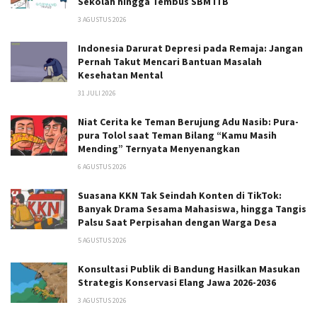
Sekolah hingga Tembus SBM ITB
3 AGUSTUS 2026
Indonesia Darurat Depresi pada Remaja: Jangan
Pernah Takut Mencari Bantuan Masalah
Kesehatan Mental
31 JULI 2026
Niat Cerita ke Teman Berujung Adu Nasib: Pura-
pura Tolol saat Teman Bilang “Kamu Masih
Mending” Ternyata Menyenangkan
6 AGUSTUS 2026
Suasana KKN Tak Seindah Konten di TikTok:
Banyak Drama Sesama Mahasiswa, hingga Tangis
Palsu Saat Perpisahan dengan Warga Desa
5 AGUSTUS 2026
Konsultasi Publik di Bandung Hasilkan Masukan
Strategis Konservasi Elang Jawa 2026-2036
3 AGUSTUS 2026