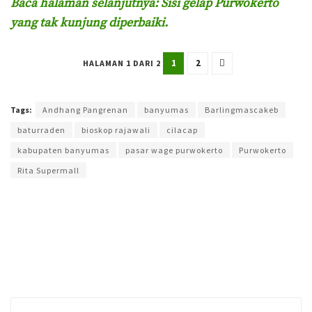
Baca halaman selanjutnya: Sisi gelap Purwokerto
yang tak kunjung diperbaiki.
1
2
HALAMAN 1 DARI 2
Terakhir diperbarui pada 19 Maret 2025 oleh
Yamadipati Seno
Tags:
Andhang Pangrenan
banyumas
Barlingmascakeb
baturraden
bioskop rajawali
cilacap
kabupaten banyumas
pasar wage purwokerto
Purwokerto
Rita Supermall