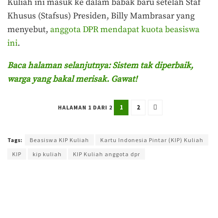
Kuliah ini masuk ke dalam babak baru setelah Staf
Khusus (Stafsus) Presiden, Billy Mambrasar yang
menyebut,
anggota DPR mendapat kuota beasiswa
ini
.
Baca halaman selanjutnya: Sistem tak diperbaik,
warga yang bakal merisak. Gawat!
1
2
HALAMAN 1 DARI 2
Terakhir diperbarui pada 13 Mei 2024 oleh
Yamadipati Seno
Tags:
Beasiswa KIP Kuliah
Kartu Indonesia Pintar (KIP) Kuliah
KIP
kip kuliah
KIP Kuliah anggota dpr