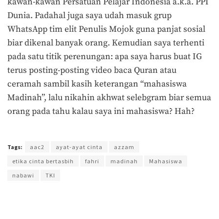
kawan-kawan Persatuan Pelajar Indonesia a.k.a. PPI
Dunia. Padahal juga saya udah masuk grup
WhatsApp tim elit Penulis Mojok guna panjat sosial
biar dikenal banyak orang. Kemudian saya terhenti
pada satu titik perenungan: apa saya harus buat IG
terus posting-posting video baca Quran atau
ceramah sambil kasih keterangan “mahasiswa
Madinah”, lalu nikahin akhwat selebgram biar semua
orang pada tahu kalau saya ini mahasiswa? Hah?
Terakhir diperbarui pada 16 Oktober 2018 oleh
Admin
Tags:
aac2
ayat-ayat cinta
azzam
etika cinta bertasbih
fahri
madinah
Mahasiswa
nabawi
TKI