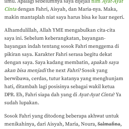
ilmu. Apalagi sebelumnya saya dijejali
film
Ayat-Ayat
Cinta
dengan Fahri, Aisyah, dan Maria-nya. Maka,
makin mantaplah niat saya harus bisa ke luar negeri.
Alhamdulillah, Allah YME mengabulkan cita-cita
saya ini. Sebelum keberangkatan, bayangan-
bayangan indah tentang sosok Fahri menggema di
pikiran saya. Karakter Fahri serasa begitu dekat
dengan saya. Saya kadang membatin,
a
pakah saya
akan bisa menjadi
the next
Fahri?
Sosok yang
berwibawa, cerdas, tutur katanya yang menghunjam
hati, ditambah lagi posisinya sebagai wakil ketua
DPR. Eh, Fahri siapa dah yang di
Ayat-Ayat Cinta
? Ya
sudah lupakan.
Sosok Fahri yang ditodong beberapa akhwat untuk
menikahinya, dari Aisyah, Maria, Noura,
Salmafina
,