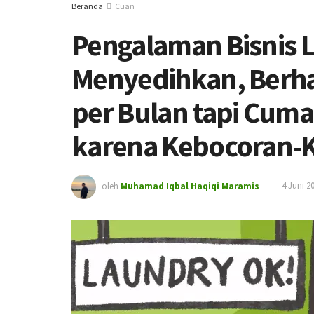
Beranda
Cuan
Pengalaman Bisnis 
Menyedihkan, Berha
per Bulan tapi Cuma
karena Kebocoran-
oleh
Muhamad Iqbal Haqiqi Maramis
4 Juni 2