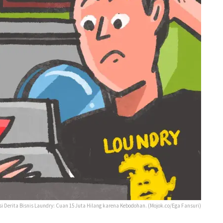
si Derita Bisnis Laundry: Cuan 15 Juta Hilang karena Kebodohan. (Mojok.co/Ega Fansuri)