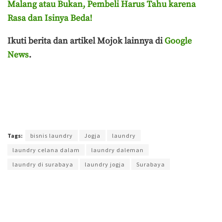
Malang atau Bukan, Pembeli Harus Tahu karena
Rasa dan Isinya Beda!
Ikuti berita dan artikel Mojok lainnya di
Google
News
.
Terakhir diperbarui pada 11 Juli 2024 oleh
Muchamad Aly Reza
Tags:
bisnis laundry
Jogja
laundry
laundry celana dalam
laundry daleman
laundry di surabaya
laundry jogja
Surabaya