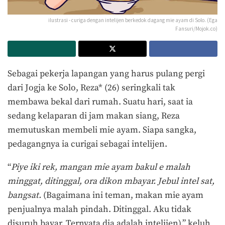
ilustrasi - curiga dengan intelijen berkedok dagang mie ayam di Solo. (Ega
Fansuri/Mojok.co)
Sebagai pekerja lapangan yang harus pulang pergi
dari Jogja ke Solo, Reza* (26) seringkali tak
membawa bekal dari rumah. Suatu hari, saat ia
sedang kelaparan di jam makan siang, Reza
memutuskan membeli mie ayam. Siapa sangka,
pedagangnya ia curigai sebagai intelijen.
“
Piye iki rek, mangan mie ayam bakul e malah
minggat, ditinggal, ora dikon mbayar. Jebul intel sat,
bangsat.
(Bagaimana ini teman, makan mie ayam
penjualnya malah pindah. Ditinggal. Aku tidak
disuruh bayar. Ternyata dia adalah intelijen),” keluh