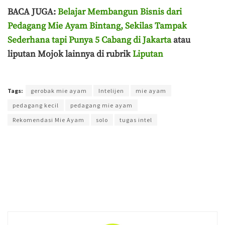
BACA JUGA:
Belajar Membangun Bisnis dari
Pedagang Mie Ayam Bintang, Sekilas Tampak
Sederhana tapi Punya 5 Cabang di Jakarta
atau
liputan Mojok lainnya di rubrik
Liputan
Terakhir diperbarui pada 28 Mei 2026 oleh
Aisyah Amira Wakang
Tags:
gerobak mie ayam
Intelijen
mie ayam
pedagang kecil
pedagang mie ayam
Rekomendasi Mie Ayam
solo
tugas intel