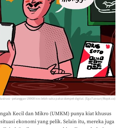
ilustrasi - pelanggan UMKM kini lebih suka pakai dompet digital. (Ega Fansuri/Mojok.co)
ngah Kecil dan Mikro (UMKM) punya kiat khusus
ituasi ekonomi yang pelik. Selain itu, mereka juga