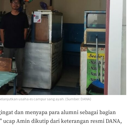
anjutkan usaha es campur sang ayah. (Sumber: DANA)
gingat dan menyapa para alumni sebagai bagian
i,” ucap Amin dikutip dari keterangan resmi DANA,