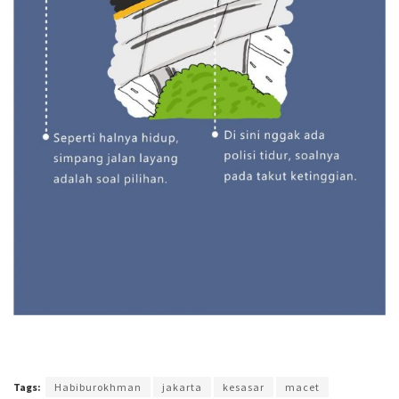
Terakhir diperbarui pada 5 Agustus 2017 oleh
Agus Mulyadi
Tags:
Habiburokhman
jakarta
kesasar
macet