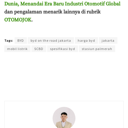
Dunia, Menandai Era Baru Industri Otomotif Global
dan pengalaman menarik lainnya di rubrik
OTOMOJOK
.
Terakhir diperbarui pada 30 Juni 2026 oleh
Yamadipati Seno
Tags:
BYD
byd on the road jakarta
harga byd
jakarta
mobil listrik
SCBD
spesifikasi byd
stasiun palmerah