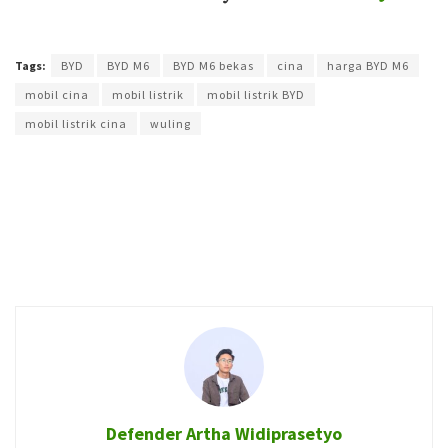
Terakhir diperbarui pada 23 April 2025 oleh
Yamadipati Seno
Tags:
BYD
BYD M6
BYD M6 bekas
cina
harga BYD M6
mobil cina
mobil listrik
mobil listrik BYD
mobil listrik cina
wuling
Defender Artha Widiprasetyo